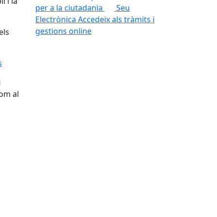
 i la
per a la ciutadania
Seu
Electrònica
Accedeix als tràmits i
gestions online
els
s
u
nom al