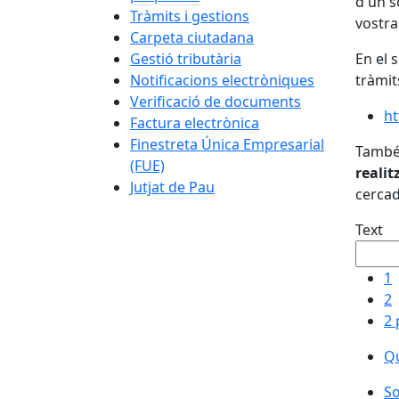
d'un s
Tràmits i gestions
vostra
Carpeta ciutadana
Gestió tributària
En el 
Notificacions electròniques
tràmit
Verificació de documents
ht
Factura electrònica
Finestreta Única Empresarial
Tamb
(FUE)
realit
Jutjat de Pau
cercad
Text
1
2
2 
Qu
So