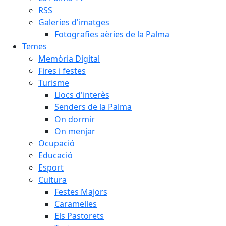
RSS
Galeries d'imatges
Fotografies aèries de la Palma
Temes
Memòria Digital
Fires i festes
Turisme
Llocs d'interès
Senders de la Palma
On dormir
On menjar
Ocupació
Educació
Esport
Cultura
Festes Majors
Caramelles
Els Pastorets