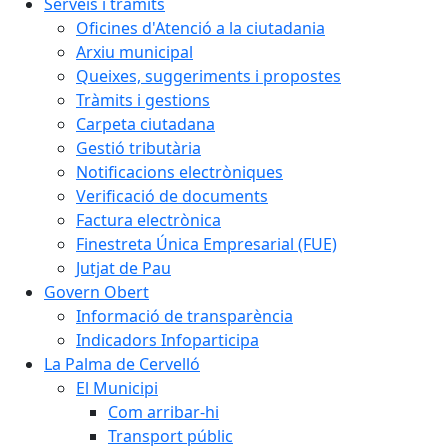
Serveis i tràmits
Oficines d'Atenció a la ciutadania
Arxiu municipal
Queixes, suggeriments i propostes
Tràmits i gestions
Carpeta ciutadana
Gestió tributària
Notificacions electròniques
Verificació de documents
Factura electrònica
Finestreta Única Empresarial (FUE)
Jutjat de Pau
Govern Obert
Informació de transparència
Indicadors Infoparticipa
La Palma de Cervelló
El Municipi
Com arribar-hi
Transport públic