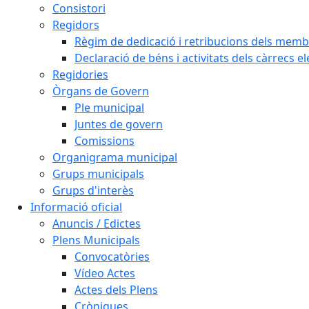
Consistori
Regidors
Règim de dedicació i retribucions dels memb
Declaració de béns i activitats dels càrrecs el
Regidories
Òrgans de Govern
Ple municipal
Juntes de govern
Comissions
Organigrama municipal
Grups municipals
Grups d'interès
Informació oficial
Anuncis / Edictes
Plens Municipals
Convocatòries
Vídeo Actes
Actes dels Plens
Cròniques