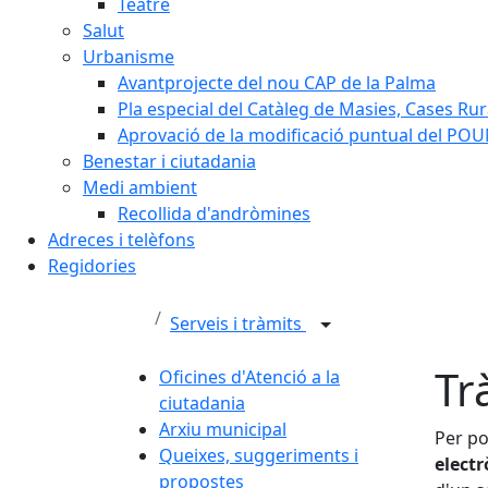
Teatre
Salut
Urbanisme
Avantprojecte del nou CAP de la Palma
Pla especial del Catàleg de Masies, Cases Rura
Aprovació de la modificació puntual del POUM
Benestar i ciutadania
Medi ambient
Recollida d'andròmines
Adreces i telèfons
Regidories
Serveis i tràmits
Tr
Oficines d'Atenció a la
ciutadania
Arxiu municipal
Per po
Queixes, suggeriments i
electr
propostes