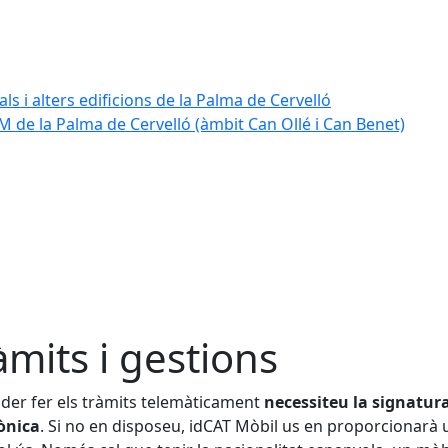
ls i alters edificions de la Palma de Cervelló
 de la Palma de Cervelló (àmbit Can Ollé i Can Benet)
àmits i gestions
der fer els tràmits telemàticament
necessiteu la signatur
ònica
. Si no en disposeu, idCAT Mòbil us en proporcionarà 