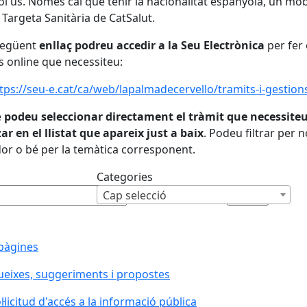
ol ús. Només cal que tenir la nacionalitat espanyola, un mòbil
 Targeta Sanitària de CatSalut.
següent
enllaç podreu accedir a la Seu Electrònica
per fer 
s online que necessiteu:
tps://seu-e.cat/ca/web/lapalmadecervello/tramits-i-gestion
é
podeu seleccionar directament el tràmit que necessite
zar en el llistat que apareix just a baix
. Podeu filtrar per 
or o bé per la temàtica corresponent.
Categories
Cap selecció
pàgines
eixes, suggeriments i propostes
l·licitud d'accés a la informació pública