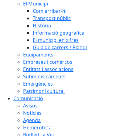
El Municipi
Com arribar-hi
Transport públic
Història
Informació geogràfica
El municipi en xifres
Guia de carrers / Plànol
Equipaments
Empreses i comerços
Entitats i associacions
Subministraments
Emergències
Patrimoni cultural
Comunicació
Avisos
Notícies
Agenda
Hemeroteca
Butlletí La Veu