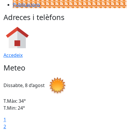
Publicacions
Adreces i telèfons
Accedeix
Meteo
Dissabte, 8 d’agost
D
T.Màx: 34°
T
T.Min: 24°
T
1
2