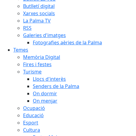
Butlletí digital
Xarxes socials
La Palma TV
RSS
Galeries d'imatges
Fotografies aèries de la Palma
Temes
Memòria Digital
Fires i festes
Turisme
Llocs d'interès
Senders de la Palma
On dormir
On menjar
Ocupació
Educació
Esport
Cultura