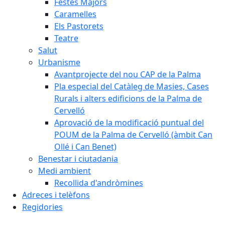
Festes Majors
Caramelles
Els Pastorets
Teatre
Salut
Urbanisme
Avantprojecte del nou CAP de la Palma
Pla especial del Catàleg de Masies, Cases
Rurals i alters edificions de la Palma de
Cervelló
Aprovació de la modificació puntual del
POUM de la Palma de Cervelló (àmbit Can
Ollé i Can Benet)
Benestar i ciutadania
Medi ambient
Recollida d'andròmines
Adreces i telèfons
Regidories