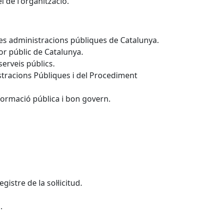
i de l'organització.
 les administracions públiques de Catalunya.
tor públic de Catalunya.
serveis públics.
istracions Públiques i del Procediment
nformació pública i bon govern.
istre de la sol·licitud.
.