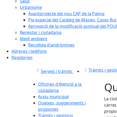
Salut
Urbanisme
Avantprojecte del nou CAP de la Palma
Pla especial del Catàleg de Masies, Cases Rura
Aprovació de la modificació puntual del POUM
Benestar i ciutadania
Medi ambient
Recollida d'andròmines
Adreces i telèfons
Regidories
Tràmits i gest
Serveis i tràmits
Qu
Oficines d'Atenció a la
ciutadania
Arxiu municipal
La ciu
Queixes, suggeriments i
carrer
propostes
propos
Tràmits i gestions