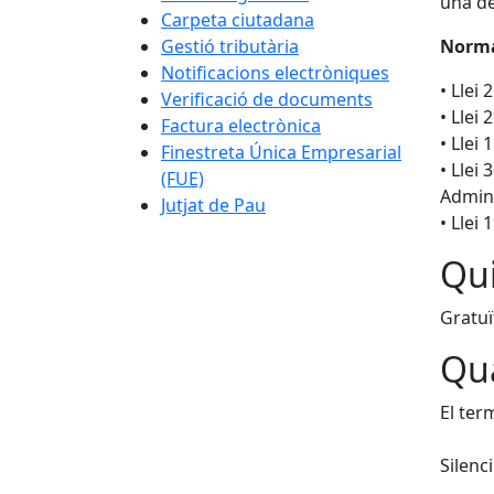
una de
Carpeta ciutadana
Gestió tributària
Norma
Notificacions electròniques
• Llei
Verificació de documents
• Llei
Factura electrònica
• Llei
Finestreta Única Empresarial
• Llei
(FUE)
Admini
Jutjat de Pau
• Llei
Qui
Gratuï
Qua
El ter
Silenc