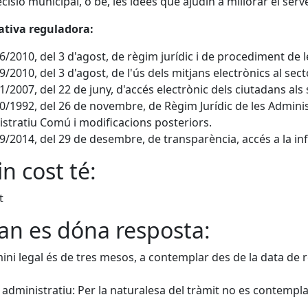
cisió municipal, o bé, les idees que ajudin a millorar el serve
tiva reguladora:
 26/2010, del 3 d'agost, de règim jurídic i de procediment de
 29/2010, del 3 d'agost, de l'ús dels mitjans electrònics al sec
 11/2007, del 22 de juny, d'accés electrònic dels ciutadans als 
 30/1992, del 26 de novembre, de Règim Jurídic de les Admin
stratiu Comú i modificacions posteriors.
 19/2014, del 29 de desembre, de transparència, accés a la i
n cost té:
t
n es dóna resposta:
mini legal és de tres mesos, a contemplar des de la data de reg
i administratiu: Per la naturalesa del tràmit no es contempla