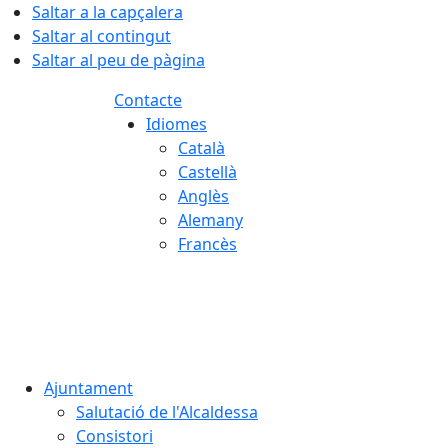
Saltar a la capçalera
Saltar al contingut
Saltar al peu de pàgina
Contacte
Idiomes
Català
Castellà
Anglès
Alemany
Francès
09.08.2026 | 09:32
Ajuntament
Salutació de l'Alcaldessa
Consistori