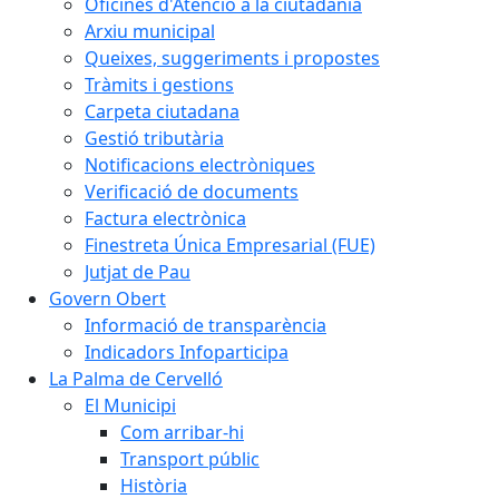
Oficines d'Atenció a la ciutadania
Arxiu municipal
Queixes, suggeriments i propostes
Tràmits i gestions
Carpeta ciutadana
Gestió tributària
Notificacions electròniques
Verificació de documents
Factura electrònica
Finestreta Única Empresarial (FUE)
Jutjat de Pau
Govern Obert
Informació de transparència
Indicadors Infoparticipa
La Palma de Cervelló
El Municipi
Com arribar-hi
Transport públic
Història