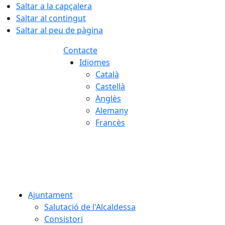
Saltar a la capçalera
Saltar al contingut
Saltar al peu de pàgina
Contacte
Idiomes
Català
Castellà
Anglès
Alemany
Francès
07.08.2026 | 02:52
Ajuntament
Salutació de l'Alcaldessa
Consistori