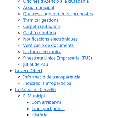
Oficines d'Atenció a la ciutadania
Arxiu municipal
Queixes, suggeriments i propostes
Tràmits i gestions
Carpeta ciutadana
Gestió tributària
Notificacions electròniques
Verificació de documents
Factura electrònica
Finestreta Única Empresarial (FUE)
Jutjat de Pau
Govern Obert
Informació de transparència
Indicadors Infoparticipa
La Palma de Cervelló
El Municipi
Com arribar-hi
Transport públic
Història