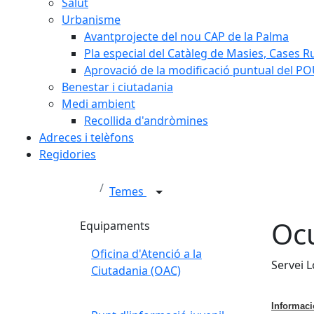
Salut
Urbanisme
Avantprojecte del nou CAP de la Palma
Pla especial del Catàleg de Masies, Cases Ru
Aprovació de la modificació puntual del PO
Benestar i ciutadania
Medi ambient
Recollida d'andròmines
Adreces i telèfons
Regidories
Temes
Oc
Equipaments
Oficina d'Atenció a la
Servei 
Ciutadania (OAC)
Informaci