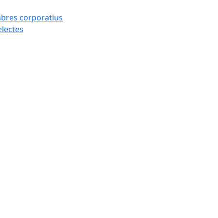
mbres corporatius
electes