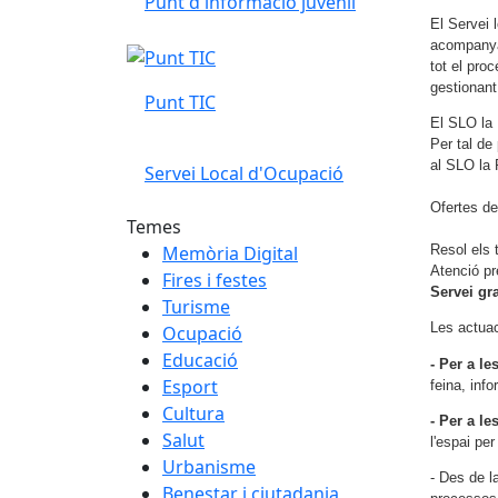
Punt d'informació juvenil
El Servei 
acompanyar
tot el proc
gestionant
Punt TIC
El SLO la 
Per tal de
al SLO la
Servei Local d'Ocupació
Ofertes d
Temes
Memòria Digital
Resol els 
Atenció pre
Fires i festes
Servei gra
Turisme
Les actua
Ocupació
Educació
- Per a l
Esport
feina, inf
Cultura
- Per a l
Salut
l'espai per
Urbanisme
- Des de l
Benestar i ciutadania