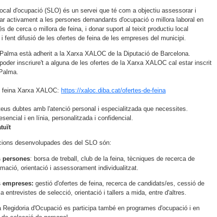
local d'ocupació (SLO) és un servei que té com a objectiu assessorar i
 activament a les persones demandants d'ocupació o millora laboral en
és de cerca o millora de feina, i donar suport al teixit productiu local
 i fent difusió de les ofertes de feina de les empreses del municipi.
Palma està adherit a la Xarxa XALOC de la Diputació de Barcelona.
 poder inscriure't a alguna de les ofertes de la Xarxa XALOC cal estar inscrit
 Palma.
e feina Xarxa XALOC:
https://xaloc.diba.cat/ofertes-de-feina
teus dubtes amb l'atenció personal i especialitzada que necessites.
sencial i en línia, personalitzada i confidencial.
tuït
cions desenvolupades des del SLO són:
es persones
: borsa de treball, club de la feina, tècniques de recerca de
ormació, orientació i assessorament individualitzat.
es empreses:
gestió d'ofertes de feina, recerca de candidats/es, cessió de
 a entrevistes de selecció, orientació i tallers a mida, entre d'altres.
a Regidoria d'Ocupació es participa també en programes d'ocupació i en