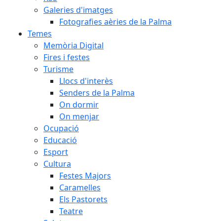
Galeries d'imatges
Fotografies aèries de la Palma
Temes
Memòria Digital
Fires i festes
Turisme
Llocs d'interès
Senders de la Palma
On dormir
On menjar
Ocupació
Educació
Esport
Cultura
Festes Majors
Caramelles
Els Pastorets
Teatre