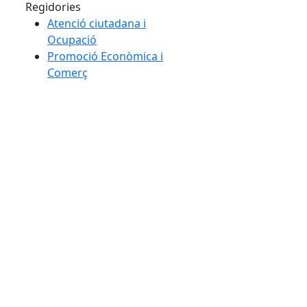
Regidories
Atenció ciutadana i
Ocupació
Promoció Econòmica i
Comerç