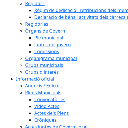
Regidors
Règim de dedicació i retribucions dels me
Declaració de béns i activitats dels càrrecs 
Regidories
Òrgans de Govern
Ple municipal
Juntes de govern
Comissions
Organigrama municipal
Grups municipals
Grups d'interès
Informació oficial
Anuncis / Edictes
Plens Municipals
Convocatòries
Vídeo Actes
Actes dels Plens
Cròniques
Actes Juntes de Govern Local