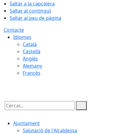
Saltar a la capçalera
Saltar al contingut
Saltar al peu de pàgina
Contacte
Idiomes
Català
Castellà
Anglès
Alemany
Francès
07.08.2026 | 02:15
Cercar:
Ajuntament
Salutació de l'Alcaldessa