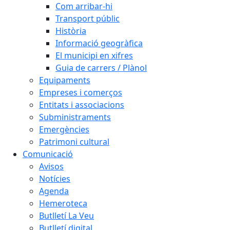
Com arribar-hi
Transport públic
Història
Informació geogràfica
El municipi en xifres
Guia de carrers / Plànol
Equipaments
Empreses i comerços
Entitats i associacions
Subministraments
Emergències
Patrimoni cultural
Comunicació
Avisos
Notícies
Agenda
Hemeroteca
Butlletí La Veu
Butlletí digital