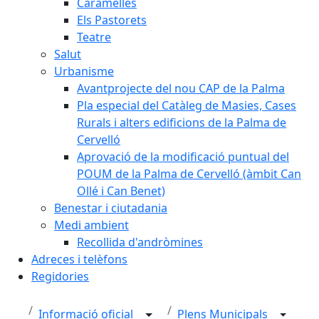
Caramelles
Els Pastorets
Teatre
Salut
Urbanisme
Avantprojecte del nou CAP de la Palma
Pla especial del Catàleg de Masies, Cases
Rurals i alters edificions de la Palma de
Cervelló
Aprovació de la modificació puntual del
POUM de la Palma de Cervelló (àmbit Can
Ollé i Can Benet)
Benestar i ciutadania
Medi ambient
Recollida d'andròmines
Adreces i telèfons
Regidories
Informació oficial
Plens Municipals