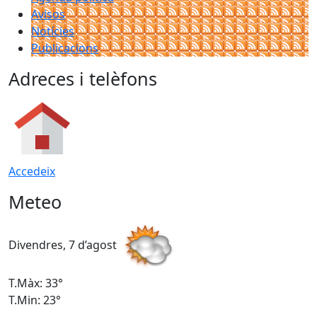
Avisos
Notícies
Publicacions
Adreces i telèfons
Accedeix
Meteo
Divendres, 7 d’agost
D
T.Màx: 33°
T
T.Min: 23°
T