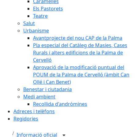
Caramelles
Els Pastorets
Teatre
Salut
Urbanisme
Avantprojecte del nou CAP de la Palma
Pla especial del Catàleg de Masies, Cases
Rurals i alters edificions de la Palma de
Cervelló
Aprovació de la modificació puntual del
POUM de la Palma de Cervelló (àmbit Can
Ollé i Can Benet)
Benestar i ciutadania
Medi ambient
Recollida d'andròmines
Adreces i telèfons
Regidories
Informació oficial