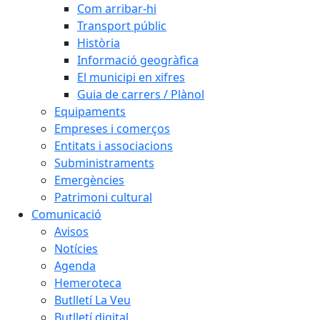
Com arribar-hi
Transport públic
Història
Informació geogràfica
El municipi en xifres
Guia de carrers / Plànol
Equipaments
Empreses i comerços
Entitats i associacions
Subministraments
Emergències
Patrimoni cultural
Comunicació
Avisos
Notícies
Agenda
Hemeroteca
Butlletí La Veu
Butlletí digital