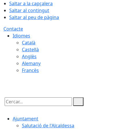
Saltar a la capçalera
Saltar al contingut
Saltar al peu de pàgina
Contacte
Idiomes
Català
Castellà
Anglès
Alemany
Francès
07.08.2026 | 09:26
Cercar:
Ajuntament
Salutació de l'Alcaldessa