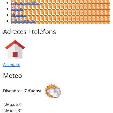
Agenda política
Avisos
Notícies
Publicacions
Adreces i telèfons
Accedeix
Meteo
Divendres, 7 d’agost
D
T.Màx: 33°
T
T.Min: 23°
T