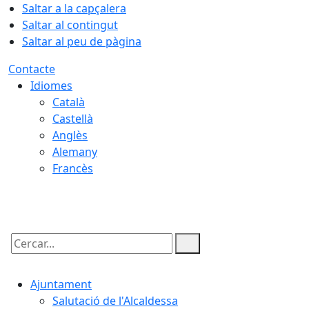
Saltar a la capçalera
Saltar al contingut
Saltar al peu de pàgina
Contacte
Idiomes
Català
Castellà
Anglès
Alemany
Francès
07.08.2026 | 20:36
Cercar:
Ajuntament
Salutació de l'Alcaldessa