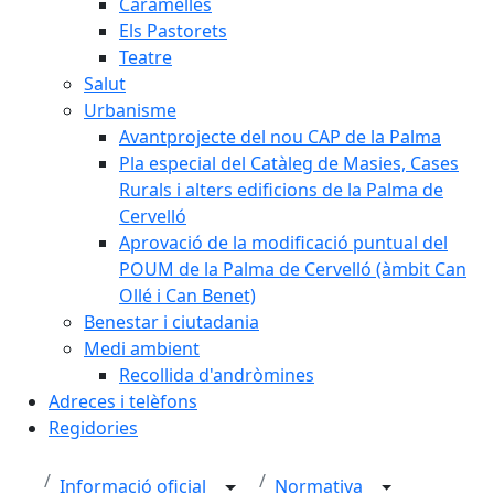
Caramelles
Els Pastorets
Teatre
Salut
Urbanisme
Avantprojecte del nou CAP de la Palma
Pla especial del Catàleg de Masies, Cases
Rurals i alters edificions de la Palma de
Cervelló
Aprovació de la modificació puntual del
POUM de la Palma de Cervelló (àmbit Can
Ollé i Can Benet)
Benestar i ciutadania
Medi ambient
Recollida d'andròmines
Adreces i telèfons
Regidories
Informació oficial
Normativa