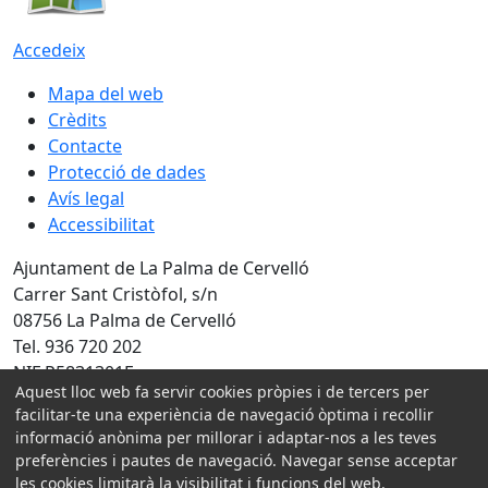
Accedeix
Mapa del web
Crèdits
Contacte
Protecció de dades
Avís legal
Accessibilitat
Ajuntament de La Palma de Cervelló
Carrer Sant Cristòfol, s/n
08756 La Palma de Cervelló
Tel. 936 720 202
NIF P5831301F
Aquest lloc web fa servir cookies pròpies i de tercers per
facilitar-te una experiència de navegació òptima i recollir
Amb la col·laboració de:
informació anònima per millorar i adaptar-nos a les teves
preferències i pautes de navegació. Navegar sense acceptar
les cookies limitarà la visibilitat i funcions del web.