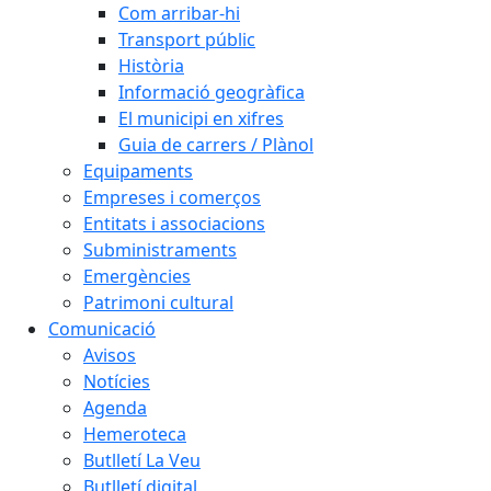
Com arribar-hi
Transport públic
Història
Informació geogràfica
El municipi en xifres
Guia de carrers / Plànol
Equipaments
Empreses i comerços
Entitats i associacions
Subministraments
Emergències
Patrimoni cultural
Comunicació
Avisos
Notícies
Agenda
Hemeroteca
Butlletí La Veu
Butlletí digital