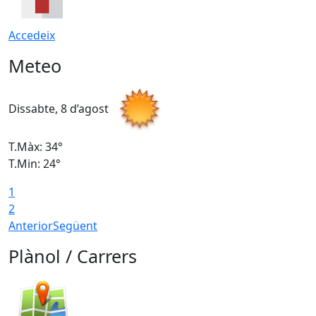
Accedeix
Meteo
Dissabte, 8 d’agost
D
T.Màx: 34°
T
T.Min: 24°
T
1
2
Anterior
Següent
Plànol / Carrers