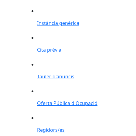
Instància genèrica
Instància genèrica
Cita prèvia
Cita prèvia
Tauler d'anuncis
Tauler d'anuncis
Oferta Pública d'Ocupació
Oferta Pública d'Ocupació
Regidors/es
Regidors/es