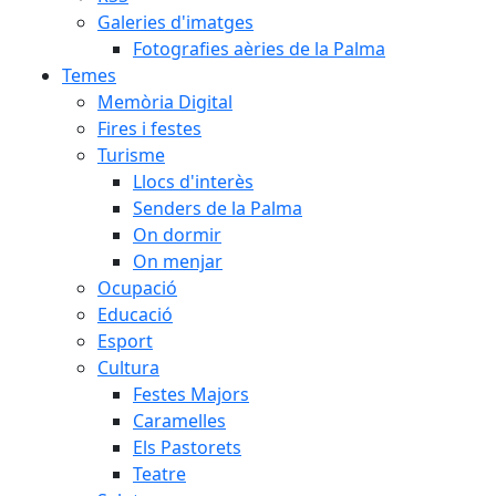
Galeries d'imatges
Fotografies aèries de la Palma
Temes
Memòria Digital
Fires i festes
Turisme
Llocs d'interès
Senders de la Palma
On dormir
On menjar
Ocupació
Educació
Esport
Cultura
Festes Majors
Caramelles
Els Pastorets
Teatre