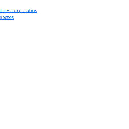
mbres corporatius
electes