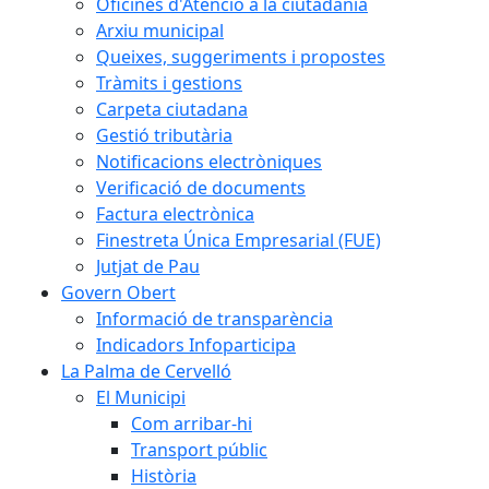
Oficines d'Atenció a la ciutadania
Arxiu municipal
Queixes, suggeriments i propostes
Tràmits i gestions
Carpeta ciutadana
Gestió tributària
Notificacions electròniques
Verificació de documents
Factura electrònica
Finestreta Única Empresarial (FUE)
Jutjat de Pau
Govern Obert
Informació de transparència
Indicadors Infoparticipa
La Palma de Cervelló
El Municipi
Com arribar-hi
Transport públic
Història