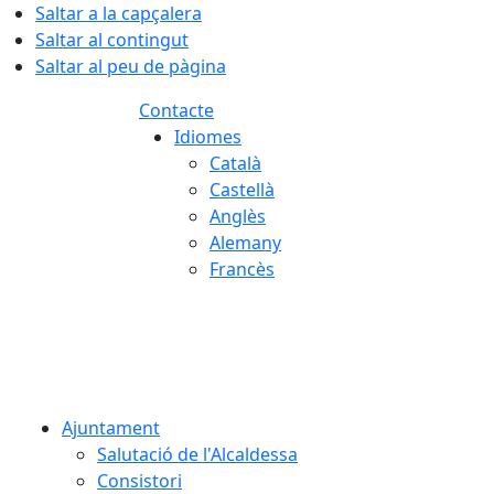
Saltar a la capçalera
Saltar al contingut
Saltar al peu de pàgina
Contacte
Idiomes
Català
Castellà
Anglès
Alemany
Francès
07.08.2026 | 03:32
Ajuntament
Salutació de l'Alcaldessa
Consistori