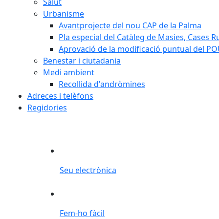
Salut
Urbanisme
Avantprojecte del nou CAP de la Palma
Pla especial del Catàleg de Masies, Cases Ru
Aprovació de la modificació puntual del PO
Benestar i ciutadania
Medi ambient
Recollida d'andròmines
Adreces i telèfons
Regidories
Seu electrònica
Seu electrònica
Fem-ho fàcil
Fem-ho fàcil