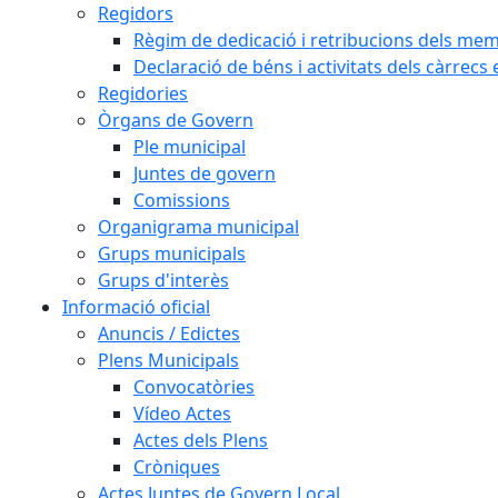
Regidors
Règim de dedicació i retribucions dels me
Declaració de béns i activitats dels càrrecs 
Regidories
Òrgans de Govern
Ple municipal
Juntes de govern
Comissions
Organigrama municipal
Grups municipals
Grups d'interès
Informació oficial
Anuncis / Edictes
Plens Municipals
Convocatòries
Vídeo Actes
Actes dels Plens
Cròniques
Actes Juntes de Govern Local