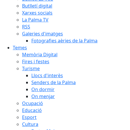
Butlletí digital
Xarxes socials
La Palma TV
RSS
Galeries d'imatges
Fotografies aèries de la Palma
Temes
Memòria Digital
Fires i festes
Turisme
Llocs d'interès
Senders de la Palma
On dormir
On menjar
Ocupació
Educació
Esport
Cultura