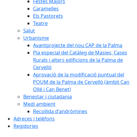
Festes Majors
Caramelles
Els Pastorets
Teatre
Salut
Urbanisme
Avantprojecte del nou CAP de la Palma
Pla especial del Catàleg de Masies, Cases
Rurals i alters edificions de la Palma de
Cervelló
Aprovació de la modificació puntual del
POUM de la Palma de Cervelló (àmbit Can
Ollé i Can Benet)
Benestar i ciutadania
Medi ambient
Recollida d'andròmines
Adreces i telèfons
Regidories