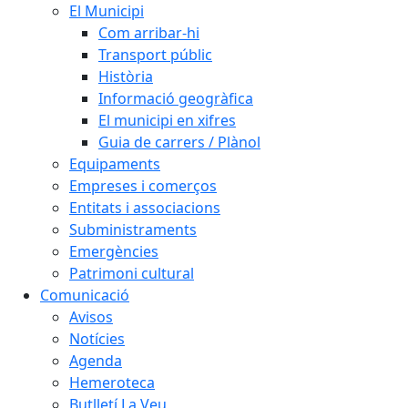
El Municipi
Com arribar-hi
Transport públic
Història
Informació geogràfica
El municipi en xifres
Guia de carrers / Plànol
Equipaments
Empreses i comerços
Entitats i associacions
Subministraments
Emergències
Patrimoni cultural
Comunicació
Avisos
Notícies
Agenda
Hemeroteca
Butlletí La Veu