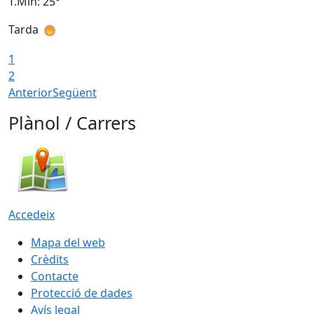
T.Min: 25°
T
Tarda
T
1
2
Anterior
Següent
Plànol / Carrers
Accedeix
Mapa del web
Crèdits
Contacte
Protecció de dades
Avís legal