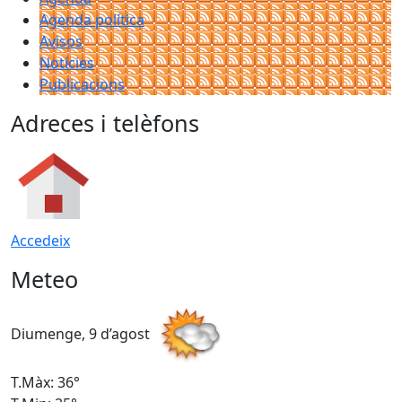
Agenda política
Avisos
Notícies
Publicacions
Adreces i telèfons
Accedeix
Meteo
Diumenge, 9 d’agost
D
T.Màx: 36°
T