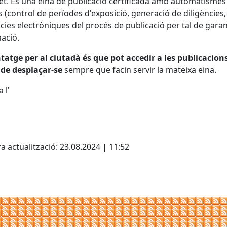
et. És una eina de publicació certificada amb automatismes a
s (control de períodes d'exposició, generació de diligències, 
cies electròniques del procés de publicació per tal de garanti
ació.
tatge per al ciutadà és que pot accedir a les publicacion
 de desplaçar-se
sempre que facin servir la mateixa eina.
 l'
cebook
X
a actualització: 23.08.2024 | 11:52