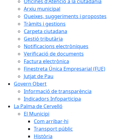
Oficines d'Atenció a la ciutadania
Arxiu municipal
Queixes, suggeriments i propostes
Tràmits i gestions
Carpeta ciutadana
Gestió tributària
Notificacions electròniques
Verificació de documents
Factura electrònica
Finestreta Única Empresarial (FUE)
Jutjat de Pau
Govern Obert
Informació de transparència
Indicadors Infoparticipa
La Palma de Cervelló
El Municipi
Com arribar-hi
Transport públic
Història