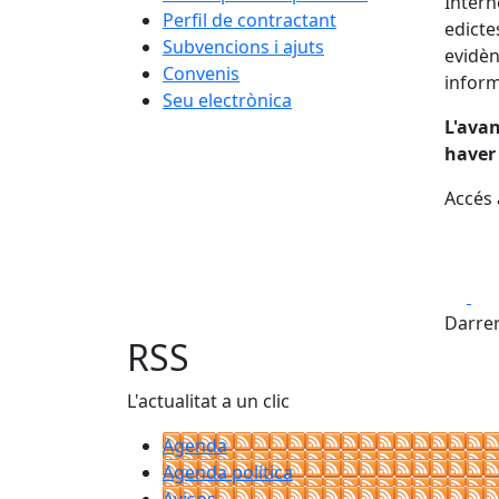
Intern
Perfil de contractant
edicte
Subvencions i ajuts
evidèn
Convenis
inform
Seu electrònica
L'avan
haver
Accés a
Fa
Darrer
RSS
L'actualitat a un clic
Agenda
Agenda política