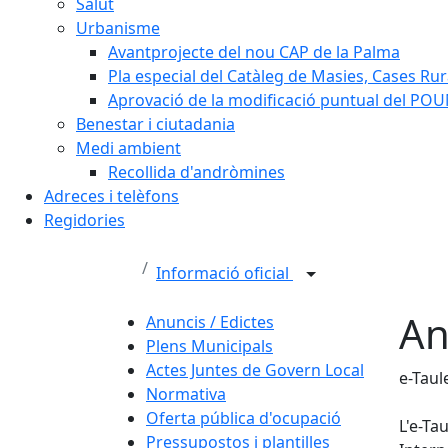
Salut
Urbanisme
Avantprojecte del nou CAP de la Palma
Pla especial del Catàleg de Masies, Cases Rura
Aprovació de la modificació puntual del POUM
Benestar i ciutadania
Medi ambient
Recollida d'andròmines
Adreces i telèfons
Regidories
Informació oficial
An
Anuncis / Edictes
Plens Municipals
Actes Juntes de Govern Local
e-Taul
Normativa
Oferta pública d'ocupació
L'e-Ta
Pressupostos i plantilles