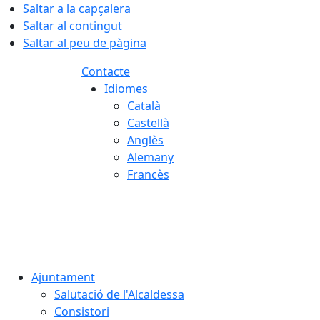
Saltar a la capçalera
Saltar al contingut
Saltar al peu de pàgina
Contacte
Idiomes
Català
Castellà
Anglès
Alemany
Francès
07.08.2026 | 15:52
Ajuntament
Salutació de l'Alcaldessa
Consistori