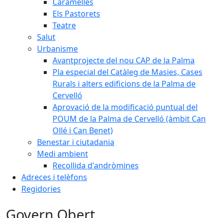
Caramelles
Els Pastorets
Teatre
Salut
Urbanisme
Avantprojecte del nou CAP de la Palma
Pla especial del Catàleg de Masies, Cases
Rurals i alters edificions de la Palma de
Cervelló
Aprovació de la modificació puntual del
POUM de la Palma de Cervelló (àmbit Can
Ollé i Can Benet)
Benestar i ciutadania
Medi ambient
Recollida d'andròmines
Adreces i telèfons
Regidories
Govern Obert