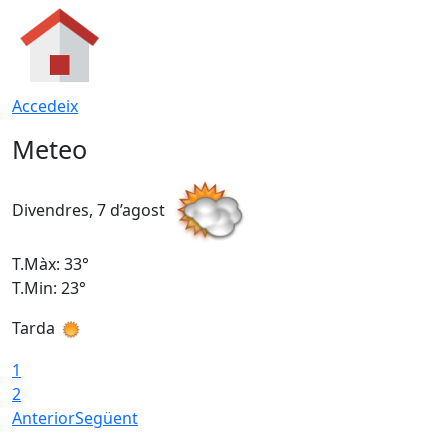
Accedeix
Meteo
Divendres, 7 d’agost
D
T.Màx: 33°
T
T.Min: 23°
T
Tarda
1
2
Anterior
Següent