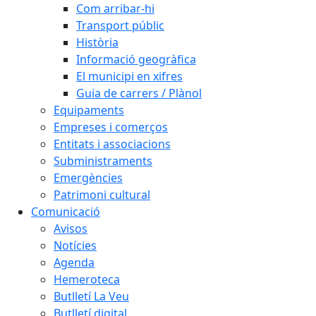
Com arribar-hi
Transport públic
Història
Informació geogràfica
El municipi en xifres
Guia de carrers / Plànol
Equipaments
Empreses i comerços
Entitats i associacions
Subministraments
Emergències
Patrimoni cultural
Comunicació
Avisos
Notícies
Agenda
Hemeroteca
Butlletí La Veu
Butlletí digital