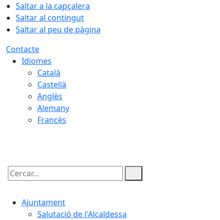
Saltar a la capçalera
Saltar al contingut
Saltar al peu de pàgina
Contacte
Idiomes
Català
Castellà
Anglès
Alemany
Francès
06.08.2026 | 15:13
Cercar:
Ajuntament
Salutació de l'Alcaldessa