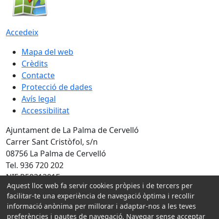
Accedeix
Mapa del web
Crèdits
Contacte
Protecció de dades
Avís legal
Accessibilitat
Ajuntament de La Palma de Cervelló
Carrer Sant Cristòfol, s/n
08756 La Palma de Cervelló
Tel. 936 720 202
NIF P5831301F
Aquest lloc web fa servir cookies pròpies i de tercers per
facilitar-te una experiència de navegació òptima i recollir
Amb la col·laboració de:
informació anònima per millorar i adaptar-nos a les teves
preferències i pautes de navegació. Navegar sense acceptar