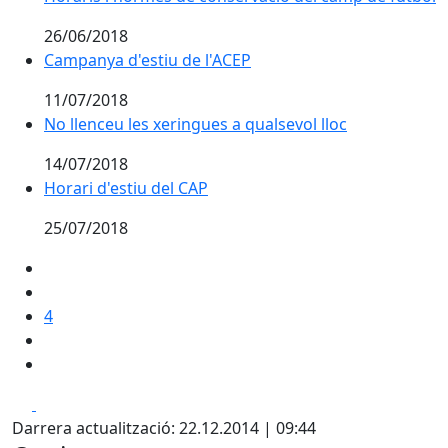
26/06/2018
Campanya d'estiu de l'ACEP
11/07/2018
No llenceu les xeringues a qualsevol lloc
No llenceu les xeringues a qualsevol lloc
14/07/2018
Horari d'estiu del CAP
25/07/2018
4
Facebook
X
Darrera actualització: 22.12.2014 | 09:44