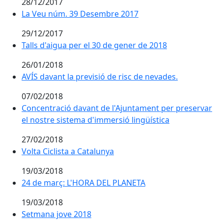
28/12/2017
La Veu núm. 39 Desembre 2017
29/12/2017
Talls d'aigua per el 30 de gener de 2018
26/01/2018
AVÍS davant la previsió de risc de nevades.
07/02/2018
Concentració davant de l'Ajuntament per preservar
el nostre sistema d'immersió lingüística
27/02/2018
Volta Ciclista a Catalunya
Volta Ciclista a Catalunya
19/03/2018
24 de març: L'HORA DEL PLANETA
24 de març: L'HORA DEL PLANETA
19/03/2018
Setmana jove 2018