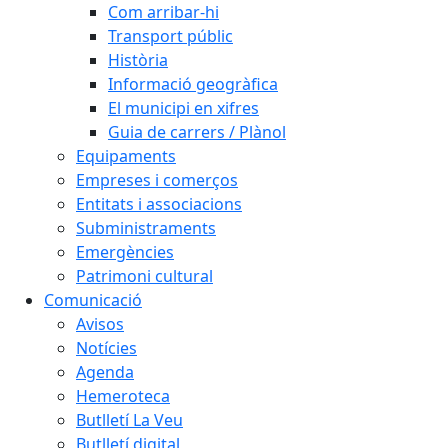
Com arribar-hi
Transport públic
Història
Informació geogràfica
El municipi en xifres
Guia de carrers / Plànol
Equipaments
Empreses i comerços
Entitats i associacions
Subministraments
Emergències
Patrimoni cultural
Comunicació
Avisos
Notícies
Agenda
Hemeroteca
Butlletí La Veu
Butlletí digital