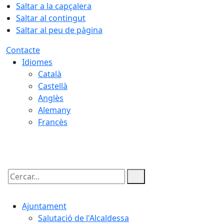
Saltar a la capçalera
Saltar al contingut
Saltar al peu de pàgina
Contacte
Idiomes
Català
Castellà
Anglès
Alemany
Francès
07.08.2026 | 21:14
Cercar:
Ajuntament
Salutació de l'Alcaldessa