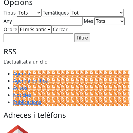
Opcions
Tipus
Temàtiques
Any
Mes
Ordre
Cercar
RSS
L'actualitat a un clic
Agenda
Agenda política
Avisos
Notícies
Publicacions
Adreces i telèfons