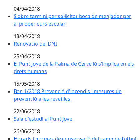
04/04/2018
S'obre termini per sol·licitar beca de menjador per
al proper curs escolar
13/04/2018
Renovació del DNI
Renovació del DNI
25/04/2018
El Punt Jove de la Palma de Cervelló s'implica en els
drets humans
15/05/2018
Ban 1/2018 Prevenció d'incendis i mesures de prevenci
Ban 1/2018 Prevenció d'incendis i mesures de
prevenció a les revetlles
22/06/2018
Sala d'estudi al Punt Jove
26/06/2018
Horaris i normes de conservació del camp de futbol