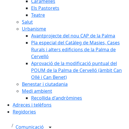
Caramelles
Els Pastorets
Teatre
Salut
Urbanisme
Avantprojecte del nou CAP de la Palma
Pla especial del Catàleg de Masies, Cases
Rurals i alters edificions de la Palma de
Cervelló
Aprovació de la modificació puntual del
POUM de la Palma de Cervelló (àmbit Can
Ollé i Can Benet)
Benestar i ciutadania
Medi ambient
Recollida d'andròmines
Adreces i telèfons
Regidories
Comunicació