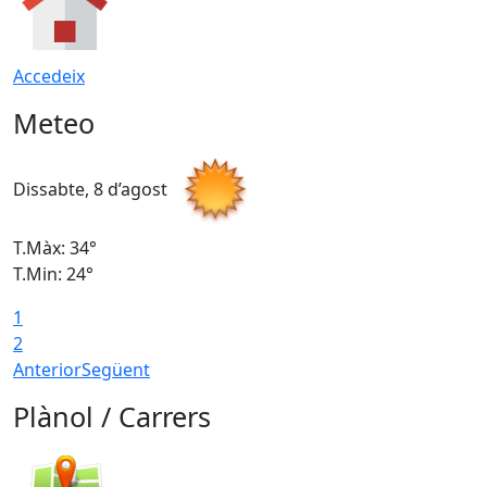
Accedeix
Meteo
Dissabte, 8 d’agost
D
T.Màx: 34°
T
T.Min: 24°
T
1
2
Anterior
Següent
Plànol / Carrers