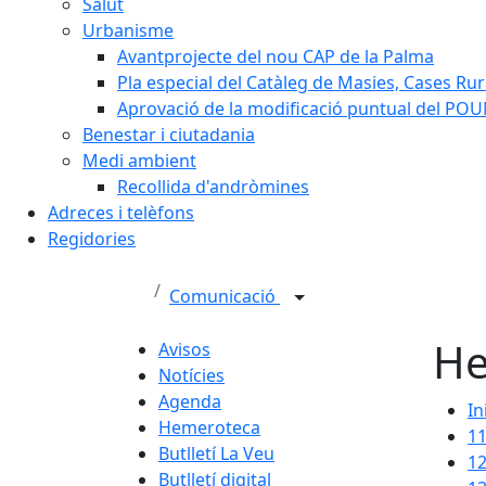
Salut
Urbanisme
Avantprojecte del nou CAP de la Palma
Pla especial del Catàleg de Masies, Cases Rura
Aprovació de la modificació puntual del POUM
Benestar i ciutadania
Medi ambient
Recollida d'andròmines
Adreces i telèfons
Regidories
Comunicació
He
Avisos
Notícies
Agenda
In
Hemeroteca
1
Butlletí La Veu
1
Butlletí digital