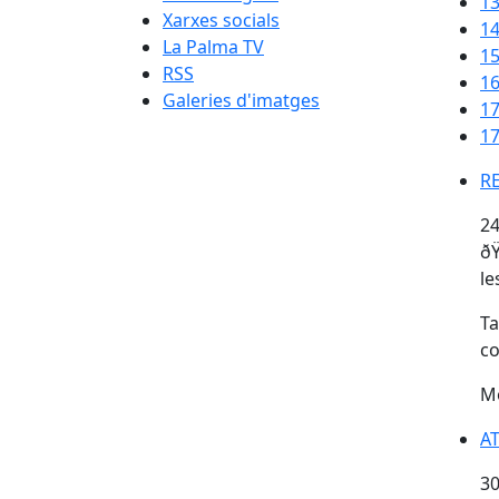
1
Xarxes socials
1
La Palma TV
1
RSS
1
Galeries d'imatges
1
17
RE
R
24
ðŸ
le
Ta
co
Mo
AT
AT
30