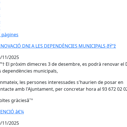
3
4
5
6
7
 pàgines
NOVACIÓ DNI A LES DEPENDÈNCIES MUNICIPALS ðŸ“ž
ENOVACIÓ DNI A LES DEPENDÈNCIES MUNICIPALS ðŸ“ž
/11/2025
“† El pròxim dimecres 3 de desembre, es podrà renovar el 
s dependències municipals,
nmateix, les persones interessades s'haurien de posar en
ntacte amb l'Ajuntament, per concretar hora al 93 672 02 0
ltes gràcies
â˜º️
ENCIÓ â€¼️
ENCIÓ â€¼️
/11/2025