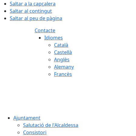
Saltar a la capçalera
Saltar al contingut
Saltar al peu de pàgina
Contacte
Idiomes
Català
Castellà
Anglès
Alemany
Francès
07.08.2026 | 11:00
Ajuntament
Salutació de l'Alcaldessa
Consistori