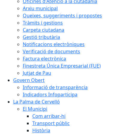
Oficines d'Atenció a la ciutadania
Arxiu municipal
Queixes, suggeriments i propostes
Tràmits i gestions
Carpeta ciutadana
Gestió tributària
Notificacions electròniques
Verificació de documents
Factura electrònica
Finestreta Única Empresarial (FUE)
Jutjat de Pau
Govern Obert
Informació de transparència
Indicadors Infoparticipa
La Palma de Cervelló
El Municipi
Com arribar-hi
Transport públic
Història