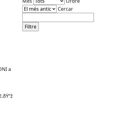
Mes
Ordre
Cercar
DNI a
2.ðŸ“ž