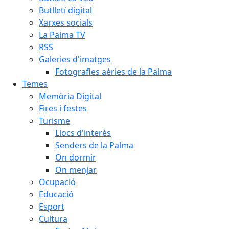
Butlletí digital
Xarxes socials
La Palma TV
RSS
Galeries d'imatges
Fotografies aèries de la Palma
Temes
Memòria Digital
Fires i festes
Turisme
Llocs d'interès
Senders de la Palma
On dormir
On menjar
Ocupació
Educació
Esport
Cultura