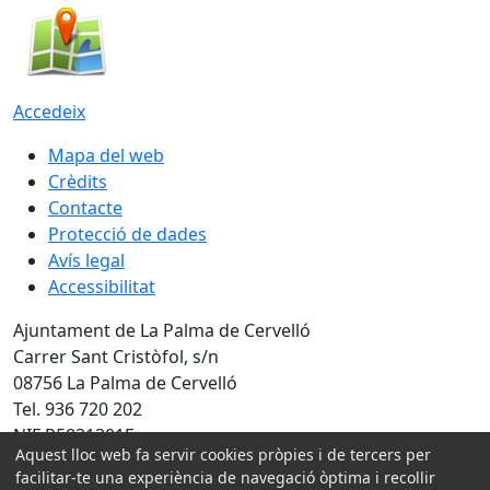
Accedeix
Mapa del web
Crèdits
Contacte
Protecció de dades
Avís legal
Accessibilitat
Ajuntament de La Palma de Cervelló
Carrer Sant Cristòfol, s/n
08756 La Palma de Cervelló
Tel. 936 720 202
NIF P5831301F
Aquest lloc web fa servir cookies pròpies i de tercers per
Amb la col·laboració de:
facilitar-te una experiència de navegació òptima i recollir