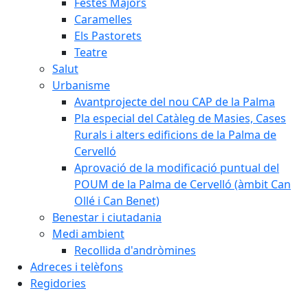
Festes Majors
Caramelles
Els Pastorets
Teatre
Salut
Urbanisme
Avantprojecte del nou CAP de la Palma
Pla especial del Catàleg de Masies, Cases
Rurals i alters edificions de la Palma de
Cervelló
Aprovació de la modificació puntual del
POUM de la Palma de Cervelló (àmbit Can
Ollé i Can Benet)
Benestar i ciutadania
Medi ambient
Recollida d'andròmines
Adreces i telèfons
Regidories