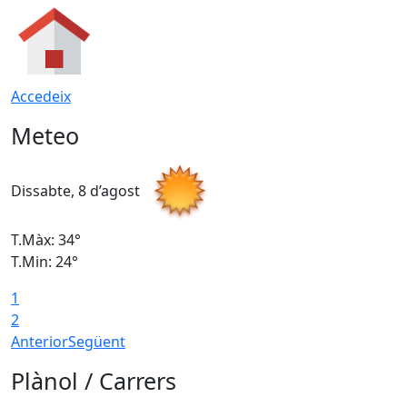
Accedeix
Meteo
Dissabte, 8 d’agost
D
T.Màx: 34°
T
T.Min: 24°
T
1
2
Anterior
Següent
Plànol / Carrers