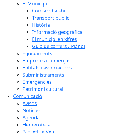
El Municipi
Com arribar-hi
Transport públic
Història
Informació geogràfica
El municipi en xifres
Guia de carrers / Plànol
Equipaments
Empreses i comerços
Entitats i associacions
Subministraments
Emergències
Patrimoni cultural
Comunicació
Avisos
Notícies
Agenda
Hemeroteca
Butlletí La Veu