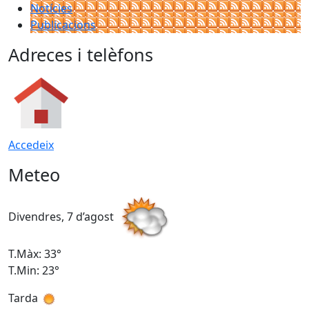
Notícies
Publicacions
Adreces i telèfons
Accedeix
Meteo
Divendres, 7 d’agost
D
T.Màx: 33°
T
T.Min: 23°
T
Tarda