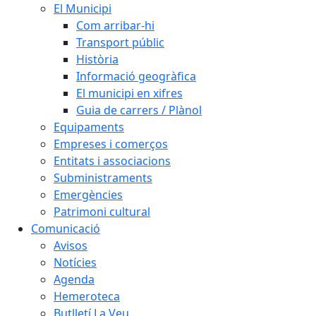
El Municipi
Com arribar-hi
Transport públic
Història
Informació geogràfica
El municipi en xifres
Guia de carrers / Plànol
Equipaments
Empreses i comerços
Entitats i associacions
Subministraments
Emergències
Patrimoni cultural
Comunicació
Avisos
Notícies
Agenda
Hemeroteca
Butlletí La Veu