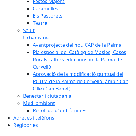
Festes Majors
Caramelles
Els Pastorets
Teatre
Salut
Urbanisme
Avantprojecte del nou CAP de la Palma
Pla especial del Catàleg de Masies, Cases
Rurals i alters edificions de la Palma de
Cervelló
Aprovació de la modificació puntual del
POUM de la Palma de Cervelló (àmbit Can
Ollé i Can Benet)
Benestar i ciutadania
Medi ambient
Recollida d'andròmines
Adreces i telèfons
Regidories