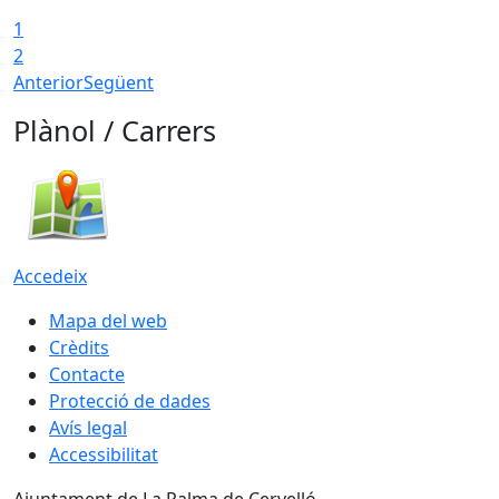
1
2
Anterior
Següent
Plànol / Carrers
Accedeix
Mapa del web
Crèdits
Contacte
Protecció de dades
Avís legal
Accessibilitat
Ajuntament de La Palma de Cervelló