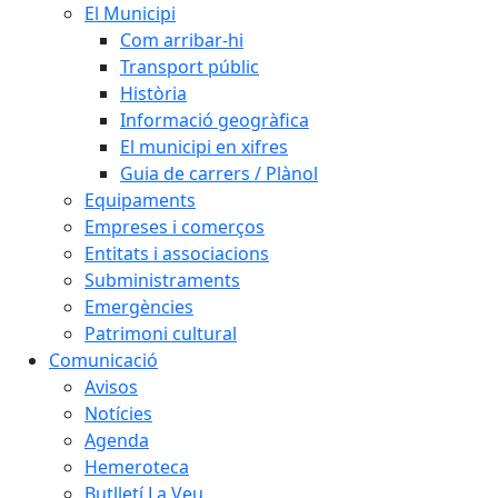
El Municipi
Com arribar-hi
Transport públic
Història
Informació geogràfica
El municipi en xifres
Guia de carrers / Plànol
Equipaments
Empreses i comerços
Entitats i associacions
Subministraments
Emergències
Patrimoni cultural
Comunicació
Avisos
Notícies
Agenda
Hemeroteca
Butlletí La Veu