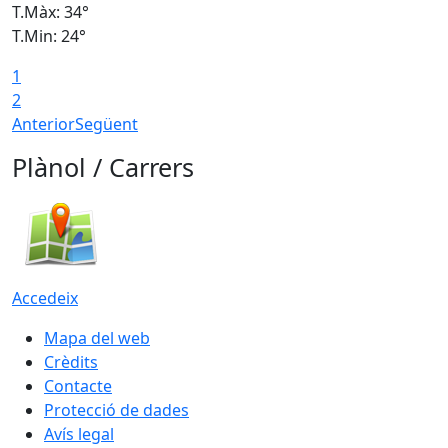
T.Màx: 34°
T
T.Min: 24°
T
1
2
Anterior
Següent
Plànol / Carrers
Accedeix
Mapa del web
Crèdits
Contacte
Protecció de dades
Avís legal