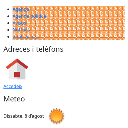
Agenda
Agenda política
Avisos
Notícies
Publicacions
Adreces i telèfons
Accedeix
Meteo
Dissabte, 8 d’agost
D