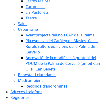
Festes Majors
Caramelles
Els Pastorets
Teatre
Salut
Urbanisme
Avantprojecte del nou CAP de la Palma
Pla especial del Catàleg de Masies, Cases
Rurals i alters edificions de la Palma de
Cervelló
Aprovació de la modificació puntual del
POUM de la Palma de Cervelló (àmbit Can
Ollé i Can Benet)
Benestar i ciutadania
Medi ambient
Recollida d'andròmines
Adreces i telèfons
Regidories