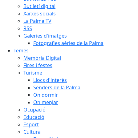
Butlletí digital
Xarxes socials
La Palma TV
RSS
Galeries d'imatges
Fotografies aèries de la Palma
Temes
Memòria Digital
Fires i festes
Turisme
Llocs d'interès
Senders de la Palma
On dormir
On menjar
Ocupació
Educació
Esport
Cultura