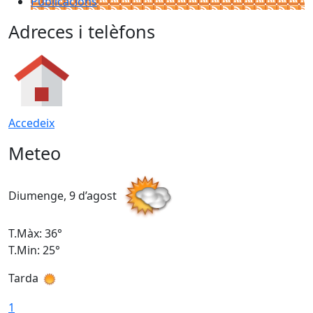
Publicacions
Adreces i telèfons
Accedeix
Meteo
Diumenge, 9 d’agost
D
T.Màx: 36°
T
T.Min: 25°
T
Tarda
T
1