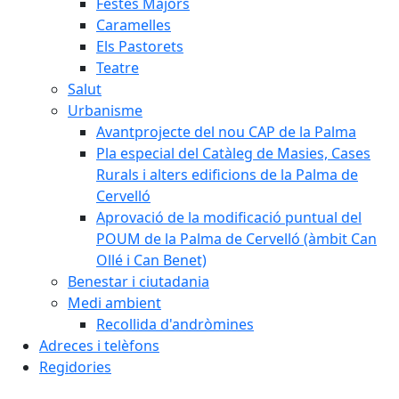
Festes Majors
Caramelles
Els Pastorets
Teatre
Salut
Urbanisme
Avantprojecte del nou CAP de la Palma
Pla especial del Catàleg de Masies, Cases
Rurals i alters edificions de la Palma de
Cervelló
Aprovació de la modificació puntual del
POUM de la Palma de Cervelló (àmbit Can
Ollé i Can Benet)
Benestar i ciutadania
Medi ambient
Recollida d'andròmines
Adreces i telèfons
Regidories