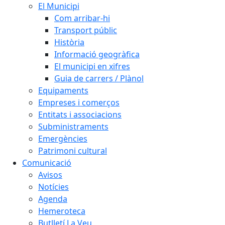
El Municipi
Com arribar-hi
Transport públic
Història
Informació geogràfica
El municipi en xifres
Guia de carrers / Plànol
Equipaments
Empreses i comerços
Entitats i associacions
Subministraments
Emergències
Patrimoni cultural
Comunicació
Avisos
Notícies
Agenda
Hemeroteca
Butlletí La Veu