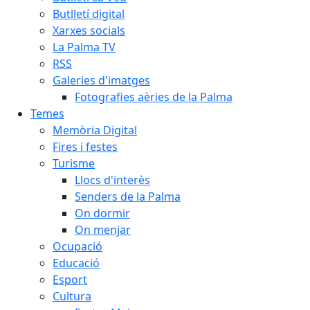
Butlletí digital
Xarxes socials
La Palma TV
RSS
Galeries d'imatges
Fotografies aèries de la Palma
Temes
Memòria Digital
Fires i festes
Turisme
Llocs d'interès
Senders de la Palma
On dormir
On menjar
Ocupació
Educació
Esport
Cultura