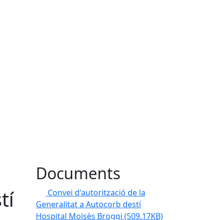
Documents
tí
Convei d'autorització de la
Generalitat a Autocorb destí
Hospital Moisès Broggi
(509.17KB)