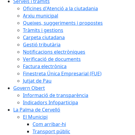
Serveis i tràmits
Oficines d'Atenció a la ciutadania
Arxiu municipal
Queixes, suggeriments i propostes
Tràmits i gestions
Carpeta ciutadana
Gestió tributària
Notificacions electròniques
Verificació de documents
Factura electrònica
Finestreta Única Empresarial (FUE)
Jutjat de Pau
Govern Obert
Informació de transparència
Indicadors Infoparticipa
La Palma de Cervelló
El Municipi
Com arribar-hi
Transport públic