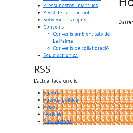
Ho
Pressupostos i plantilles
Perfil de contractant
Fa
Subvencions i ajuts
Darrer
Convenis
Convenis amb entitats de
La Palma
Convenis de col·laboració
Seu electrònica
RSS
L'actualitat a un clic
Agenda
Agenda política
Avisos
Notícies
Publicacions