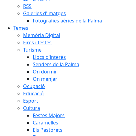
RSS
Galeries d'imatges
Fotografies aèries de la Palma
Temes
Memòria Digital
Fires i festes
Turisme
Llocs d'interès
Senders de la Palma
On dormir
On menjar
Ocupació
Educació
Esport
Cultura
Festes Majors
Caramelles
Els Pastorets