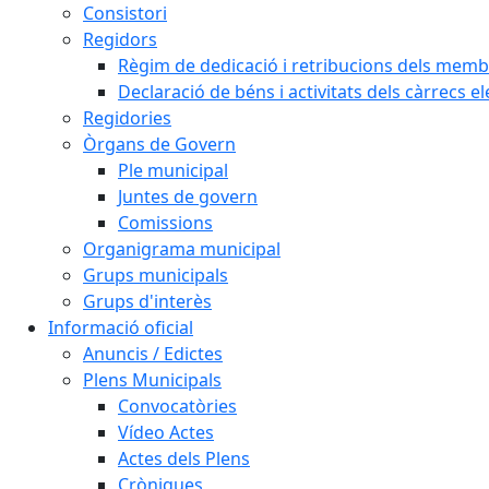
Consistori
Regidors
Règim de dedicació i retribucions dels memb
Declaració de béns i activitats dels càrrecs el
Regidories
Òrgans de Govern
Ple municipal
Juntes de govern
Comissions
Organigrama municipal
Grups municipals
Grups d'interès
Informació oficial
Anuncis / Edictes
Plens Municipals
Convocatòries
Vídeo Actes
Actes dels Plens
Cròniques