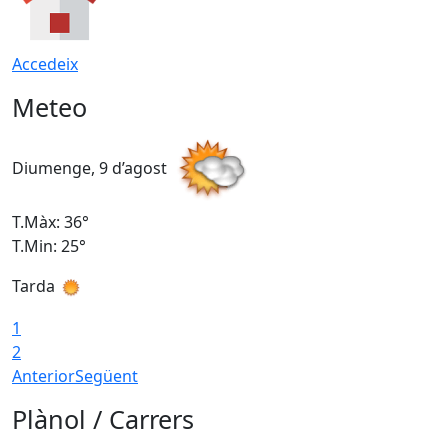
Accedeix
Meteo
Diumenge, 9 d’agost
D
T.Màx: 36°
T
T.Min: 25°
T
Tarda
T
1
2
Anterior
Següent
Plànol / Carrers