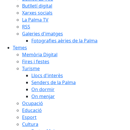
Butlletí digital
Xarxes socials
La Palma TV
RSS
Galeries d'imatges
Fotografies aèries de la Palma
Temes
Memòria Digital
Fires i festes
Turisme
Llocs d'interès
Senders de la Palma
On dormir
On menjar
Ocupació
Educació
Esport
Cultura