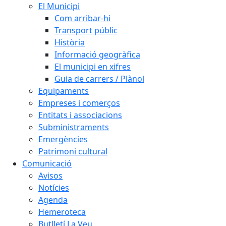
El Municipi
Com arribar-hi
Transport públic
Història
Informació geogràfica
El municipi en xifres
Guia de carrers / Plànol
Equipaments
Empreses i comerços
Entitats i associacions
Subministraments
Emergències
Patrimoni cultural
Comunicació
Avisos
Notícies
Agenda
Hemeroteca
Butlletí La Veu