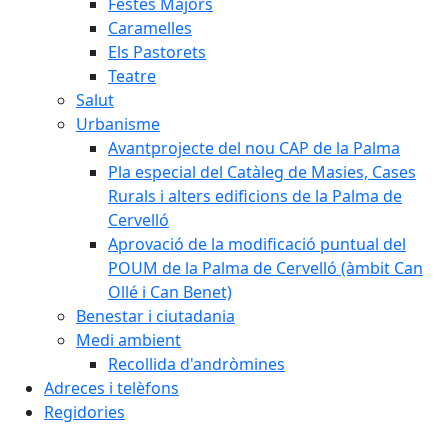
Festes Majors
Caramelles
Els Pastorets
Teatre
Salut
Urbanisme
Avantprojecte del nou CAP de la Palma
Pla especial del Catàleg de Masies, Cases
Rurals i alters edificions de la Palma de
Cervelló
Aprovació de la modificació puntual del
POUM de la Palma de Cervelló (àmbit Can
Ollé i Can Benet)
Benestar i ciutadania
Medi ambient
Recollida d'andròmines
Adreces i telèfons
Regidories