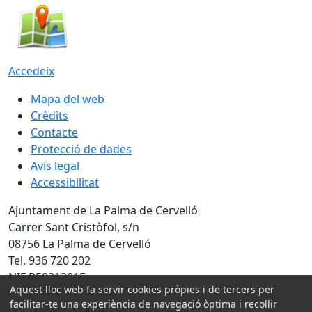
Accedeix
Mapa del web
Crèdits
Contacte
Protecció de dades
Avís legal
Accessibilitat
Ajuntament de La Palma de Cervelló
Carrer Sant Cristòfol, s/n
08756 La Palma de Cervelló
Tel. 936 720 202
NIF P5831301F
Aquest lloc web fa servir cookies pròpies i de tercers per
Amb la col·laboració de:
facilitar-te una experiència de navegació òptima i recollir