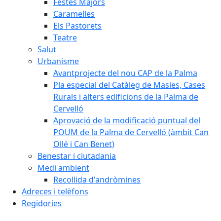
Festes Majors
Caramelles
Els Pastorets
Teatre
Salut
Urbanisme
Avantprojecte del nou CAP de la Palma
Pla especial del Catàleg de Masies, Cases
Rurals i alters edificions de la Palma de
Cervelló
Aprovació de la modificació puntual del
POUM de la Palma de Cervelló (àmbit Can
Ollé i Can Benet)
Benestar i ciutadania
Medi ambient
Recollida d'andròmines
Adreces i telèfons
Regidories