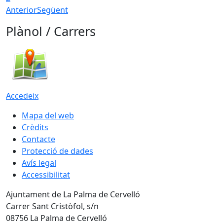
Anterior
Següent
Plànol / Carrers
Accedeix
Mapa del web
Crèdits
Contacte
Protecció de dades
Avís legal
Accessibilitat
Ajuntament de La Palma de Cervelló
Carrer Sant Cristòfol, s/n
08756 La Palma de Cervelló