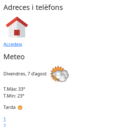
Adreces i telèfons
Accedeix
Meteo
Divendres, 7 d’agost
D
T.Màx: 33°
T
T.Min: 23°
T
Tarda
1
2