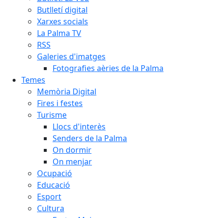
Butlletí digital
Xarxes socials
La Palma TV
RSS
Galeries d'imatges
Fotografies aèries de la Palma
Temes
Memòria Digital
Fires i festes
Turisme
Llocs d'interès
Senders de la Palma
On dormir
On menjar
Ocupació
Educació
Esport
Cultura