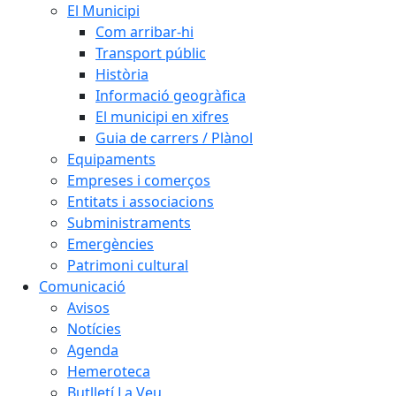
El Municipi
Com arribar-hi
Transport públic
Història
Informació geogràfica
El municipi en xifres
Guia de carrers / Plànol
Equipaments
Empreses i comerços
Entitats i associacions
Subministraments
Emergències
Patrimoni cultural
Comunicació
Avisos
Notícies
Agenda
Hemeroteca
Butlletí La Veu