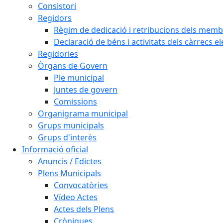
Consistori
Regidors
Règim de dedicació i retribucions dels memb
Declaració de béns i activitats dels càrrecs el
Regidories
Òrgans de Govern
Ple municipal
Juntes de govern
Comissions
Organigrama municipal
Grups municipals
Grups d'interès
Informació oficial
Anuncis / Edictes
Plens Municipals
Convocatòries
Vídeo Actes
Actes dels Plens
Cròniques