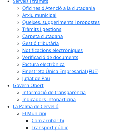
Serveis i tràmits
Oficines d'Atenció a la ciutadania
Arxiu municipal
Queixes, suggeriments i propostes
Tràmits i gestions
Carpeta ciutadana
Gestió tributària
Notificacions electròniques
Verificació de documents
Factura electrònica
Finestreta Única Empresarial (FUE)
Jutjat de Pau
Govern Obert
Informació de transparència
Indicadors Infoparticipa
La Palma de Cervelló
El Municipi
Com arribar-hi
Transport públic