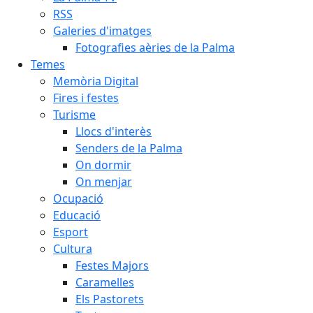
RSS
Galeries d'imatges
Fotografies aèries de la Palma
Temes
Memòria Digital
Fires i festes
Turisme
Llocs d'interès
Senders de la Palma
On dormir
On menjar
Ocupació
Educació
Esport
Cultura
Festes Majors
Caramelles
Els Pastorets