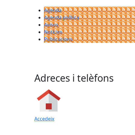
Agenda
Agenda política
Avisos
Notícies
Publicacions
Adreces i telèfons
Accedeix