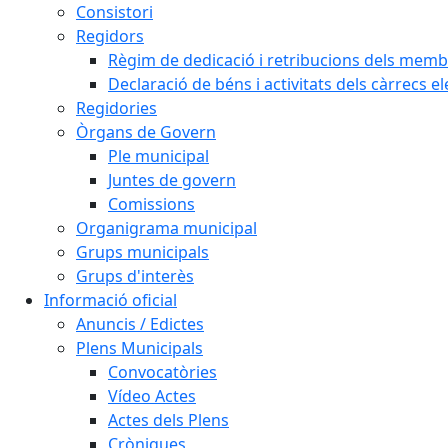
Consistori
Regidors
Règim de dedicació i retribucions dels memb
Declaració de béns i activitats dels càrrecs el
Regidories
Òrgans de Govern
Ple municipal
Juntes de govern
Comissions
Organigrama municipal
Grups municipals
Grups d'interès
Informació oficial
Anuncis / Edictes
Plens Municipals
Convocatòries
Vídeo Actes
Actes dels Plens
Cròniques