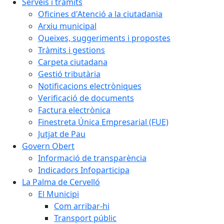
Serveis i tràmits
Oficines d'Atenció a la ciutadania
Arxiu municipal
Queixes, suggeriments i propostes
Tràmits i gestions
Carpeta ciutadana
Gestió tributària
Notificacions electròniques
Verificació de documents
Factura electrònica
Finestreta Única Empresarial (FUE)
Jutjat de Pau
Govern Obert
Informació de transparència
Indicadors Infoparticipa
La Palma de Cervelló
El Municipi
Com arribar-hi
Transport públic