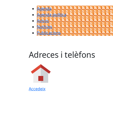
Agenda
Agenda política
Avisos
Notícies
Publicacions
Adreces i telèfons
Accedeix