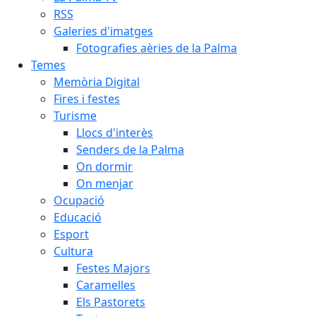
RSS
Galeries d'imatges
Fotografies aèries de la Palma
Temes
Memòria Digital
Fires i festes
Turisme
Llocs d'interès
Senders de la Palma
On dormir
On menjar
Ocupació
Educació
Esport
Cultura
Festes Majors
Caramelles
Els Pastorets