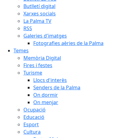
Butlletí digital
Xarxes socials
La Palma TV
RSS
Galeries d'imatges
Fotografies aèries de la Palma
Temes
Memòria Digital
Fires i festes
Turisme
Llocs d'interès
Senders de la Palma
On dormir
On menjar
Ocupació
Educació
Esport
Cultura