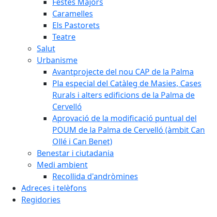
Festes Majors
Caramelles
Els Pastorets
Teatre
Salut
Urbanisme
Avantprojecte del nou CAP de la Palma
Pla especial del Catàleg de Masies, Cases
Rurals i alters edificions de la Palma de
Cervelló
Aprovació de la modificació puntual del
POUM de la Palma de Cervelló (àmbit Can
Ollé i Can Benet)
Benestar i ciutadania
Medi ambient
Recollida d'andròmines
Adreces i telèfons
Regidories