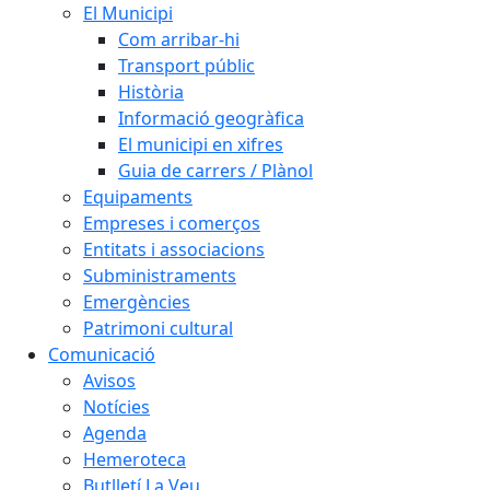
El Municipi
Com arribar-hi
Transport públic
Història
Informació geogràfica
El municipi en xifres
Guia de carrers / Plànol
Equipaments
Empreses i comerços
Entitats i associacions
Subministraments
Emergències
Patrimoni cultural
Comunicació
Avisos
Notícies
Agenda
Hemeroteca
Butlletí La Veu