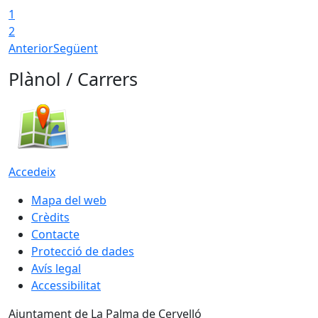
1
2
Anterior
Següent
Plànol / Carrers
Accedeix
Mapa del web
Crèdits
Contacte
Protecció de dades
Avís legal
Accessibilitat
Ajuntament de La Palma de Cervelló