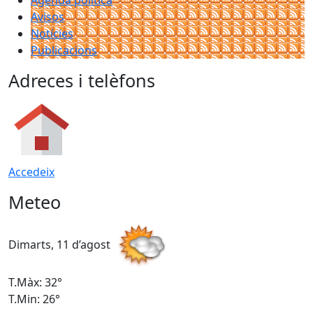
Avisos
Notícies
Publicacions
Adreces i telèfons
Accedeix
Meteo
Dimarts, 11 d’agost
D
T.Màx: 32°
T
T.Min: 26°
T