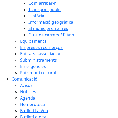
Com arribar-hi
Transport públic
Història
Informació geogràfica
El municipi en xifres
Guia de carrers / Plànol
Equipaments
Empreses i comerços
Entitats i associacions
Subministraments
Emergències
Patrimoni cultural
Comunicació
Avisos
Notícies
Agenda
Hemeroteca
Butlletí La Veu
Butlletí digital