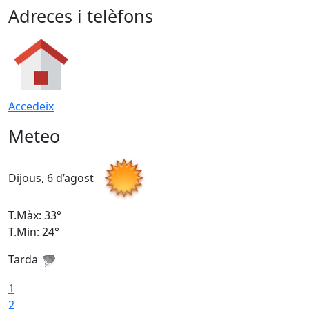
Adreces i telèfons
Accedeix
Meteo
Dijous, 6 d’agost
D
T.Màx: 33°
T
T.Min: 24°
T
Tarda
1
2