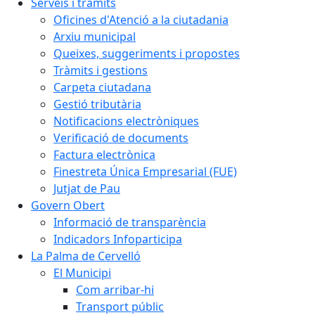
Serveis i tràmits
Oficines d'Atenció a la ciutadania
Arxiu municipal
Queixes, suggeriments i propostes
Tràmits i gestions
Carpeta ciutadana
Gestió tributària
Notificacions electròniques
Verificació de documents
Factura electrònica
Finestreta Única Empresarial (FUE)
Jutjat de Pau
Govern Obert
Informació de transparència
Indicadors Infoparticipa
La Palma de Cervelló
El Municipi
Com arribar-hi
Transport públic