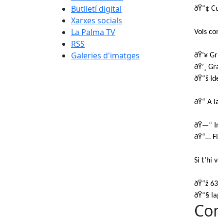
Butlletí digital
ðŸ“¢ Cu
Xarxes socials
La Palma TV
Vols co
RSS
Galeries d'imatges
ðŸ‘¥ Gr
ðŸ’¸ Gr
ðŸ“š Id
ðŸ“ A 
ðŸ—“️ I
ðŸ“… Fi
Si t’hi
ðŸ“ž 63
ðŸ“§ l
Con