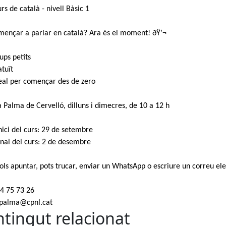
rs de català - nivell Bàsic 1
mençar a parlar en català? Ara és el moment! ðŸ’¬
ups petits
atuït
eal per començar des de zero
la Palma de Cervelló, dilluns i dimecres, de 10 a 12 h
nici del curs: 29 de setembre
nal del curs: 2 de desembre
 vols apuntar, pots trucar, enviar un WhatsApp o escriure un correu ele
4 75 73 26
apalma@cpnl.cat
tingut relacionat