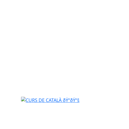
CURS DE CATALÀ ðŸ“ðŸ“š