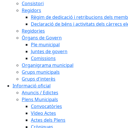
Consistori
Regidors
Règim de dedicació i retribucions dels memb
Declaració de béns i activitats dels càrrecs el
Regidories
Òrgans de Govern
Ple municipal
Juntes de govern
Comissions
Organigrama municipal
Grups municipals
Grups d'interès
Informació oficial
Anuncis / Edictes
Plens Municipals
Convocatòries
Vídeo Actes
Actes dels Plens
Cròniques