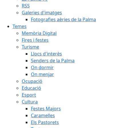
RSS
Galeries d'imatges
Fotografies aèries de la Palma
Temes
Memòria Digital
Fires i festes
Turisme
Llocs d'interès
Senders de la Palma
On dormir
On menjar
Ocupació
Educació
Esport
Cultura
Festes Majors
Caramelles
Els Pastorets