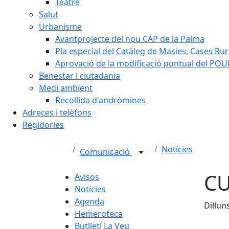
Teatre
Salut
Urbanisme
Avantprojecte del nou CAP de la Palma
Pla especial del Catàleg de Masies, Cases Rura
Aprovació de la modificació puntual del POUM
Benestar i ciutadania
Medi ambient
Recollida d'andròmines
Adreces i telèfons
Regidories
Notícies
Comunicació
CU
Avisos
Notícies
Agenda
Dillun
Hemeroteca
Butlletí La Veu