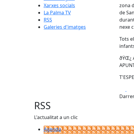
Xarxes socials
zona d
La Palma TV
de San
RSS
durant
Galeries d'imatges
nexe c
Tots e
infant
ðŸŒ¿ A
APUNT
T'ESP
Fa
Darrer
RSS
L'actualitat a un clic
Agenda