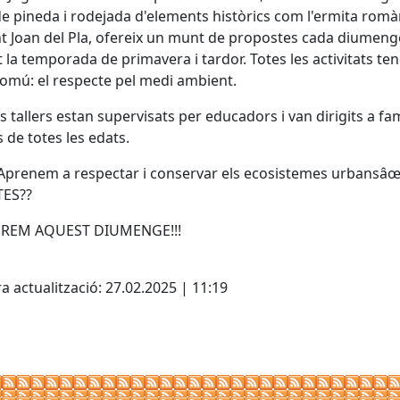
e pineda i rodejada d'elements històrics com l'ermita romà
t Joan del Pla, ofereix un munt de propostes cada diumeng
 la temporada de primavera i tardor. Totes les activitats te
omú: el respecte pel medi ambient.
ls tallers estan supervisats per educadors i van dirigits a fam
s de totes les edats.
prenem a respectar i conservar els ecosistemes urbansâœ
ES??
EREM AQUEST DIUMENGE!!!
cebook
X
a actualització: 27.02.2025 | 11:19