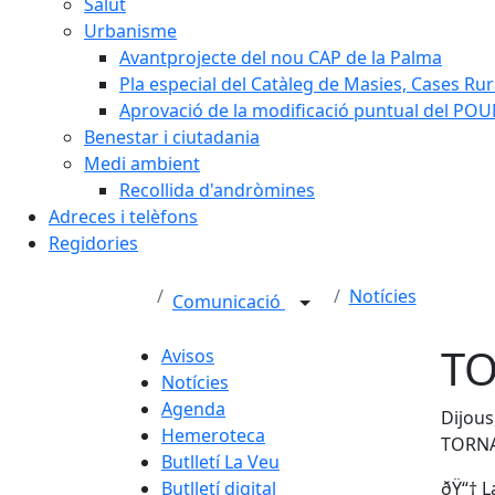
Salut
Urbanisme
Avantprojecte del nou CAP de la Palma
Pla especial del Catàleg de Masies, Cases Rura
Aprovació de la modificació puntual del POUM
Benestar i ciutadania
Medi ambient
Recollida d'andròmines
Adreces i telèfons
Regidories
Notícies
Comunicació
TO
Avisos
Notícies
Agenda
Dijous
Hemeroteca
TORNA
Butlletí La Veu
Butlletí digital
ðŸ“† L