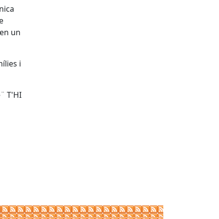
nica
e
nen un
ílies i
¨ T'HI