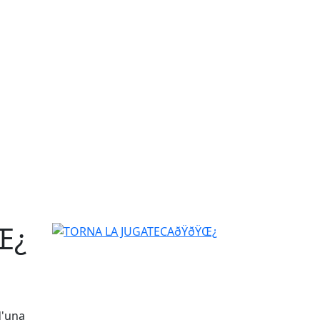
Œ¿
TORNA LA JUGATECAðŸðŸŒ¿
d'una