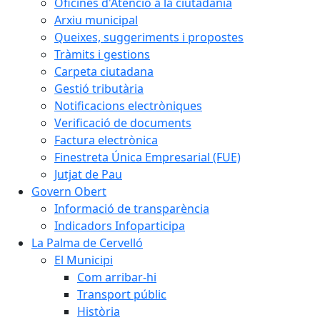
Oficines d'Atenció a la ciutadania
Arxiu municipal
Queixes, suggeriments i propostes
Tràmits i gestions
Carpeta ciutadana
Gestió tributària
Notificacions electròniques
Verificació de documents
Factura electrònica
Finestreta Única Empresarial (FUE)
Jutjat de Pau
Govern Obert
Informació de transparència
Indicadors Infoparticipa
La Palma de Cervelló
El Municipi
Com arribar-hi
Transport públic
Història