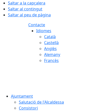
Saltar a la capçalera
Saltar al contingut
Saltar al peu de pàgina
Contacte
Idiomes
Català
Castellà
Anglès
Alemany
Francès
08.08.2026 | 05:03
Ajuntament
Salutació de l'Alcaldessa
Consistori