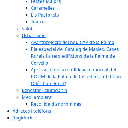
Festes Majors
Caramelles
Els Pastorets
Teatre
Salut
Urbanisme
Avantprojecte del nou CAP de la Palma
Pla especial del Catàleg de Masies, Cases
Rurals i alters edificions de la Palma de
Cervelló
Aprovació de la modificació puntual del
POUM de la Palma de Cervelló (àmbit Can
Ollé i Can Benet)
Benestar i ciutadania
Medi ambient
Recollida d'andròmines
Adreces i telèfons
Regidories