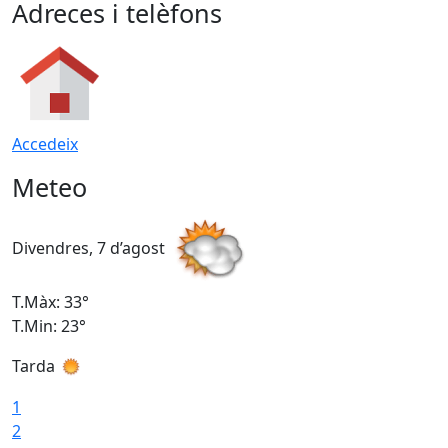
Adreces i telèfons
Accedeix
Meteo
Divendres, 7 d’agost
D
T.Màx: 33°
T
T.Min: 23°
T
Tarda
1
2