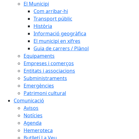
El Municipi
Com arribar-hi
Transport públic
Història
Informació geogràfica
El municipi en xifres
Guia de carrers / Plànol
Equipaments
Empreses i comerços
Entitats i associacions
Subministraments
Emergències
Patrimoni cultural
Comunicació
Avisos
Notícies
Agenda
Hemeroteca
Butlletí La Veu