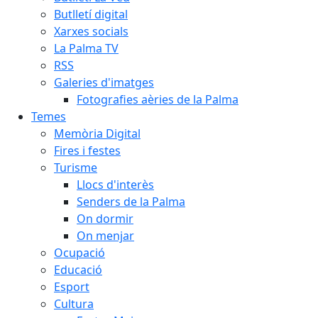
Butlletí digital
Xarxes socials
La Palma TV
RSS
Galeries d'imatges
Fotografies aèries de la Palma
Temes
Memòria Digital
Fires i festes
Turisme
Llocs d'interès
Senders de la Palma
On dormir
On menjar
Ocupació
Educació
Esport
Cultura