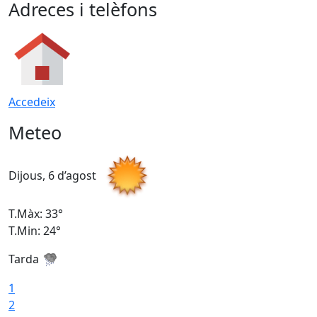
Adreces i telèfons
Accedeix
Meteo
Dijous, 6 d’agost
D
T.Màx: 33°
T
T.Min: 24°
T
Tarda
1
2