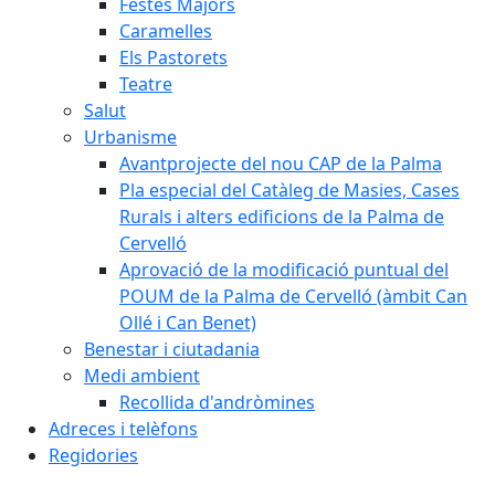
Festes Majors
Caramelles
Els Pastorets
Teatre
Salut
Urbanisme
Avantprojecte del nou CAP de la Palma
Pla especial del Catàleg de Masies, Cases
Rurals i alters edificions de la Palma de
Cervelló
Aprovació de la modificació puntual del
POUM de la Palma de Cervelló (àmbit Can
Ollé i Can Benet)
Benestar i ciutadania
Medi ambient
Recollida d'andròmines
Adreces i telèfons
Regidories