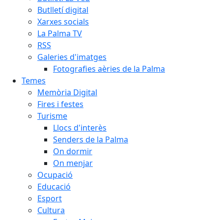
Butlletí digital
Xarxes socials
La Palma TV
RSS
Galeries d'imatges
Fotografies aèries de la Palma
Temes
Memòria Digital
Fires i festes
Turisme
Llocs d'interès
Senders de la Palma
On dormir
On menjar
Ocupació
Educació
Esport
Cultura