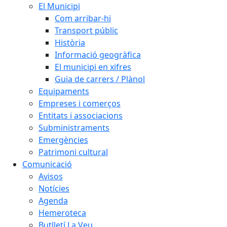
El Municipi
Com arribar-hi
Transport públic
Història
Informació geogràfica
El municipi en xifres
Guia de carrers / Plànol
Equipaments
Empreses i comerços
Entitats i associacions
Subministraments
Emergències
Patrimoni cultural
Comunicació
Avisos
Notícies
Agenda
Hemeroteca
Butlletí La Veu