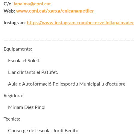
C/e:
lapalma@cpnl.cat
W
eb:
www.cpnl.cat/xarxa/cnlcanametller
Instagram:
https://www.instagram.com/occervelloilapalmadec
______________________________________________________
Equipaments:
Escola el Solell.
Llar d'Infants el Patufet.
Aula d'Autoformació Poliesportiu Municipal u d'octubre
Regidora:
Míriam Díez Piñol
Tècnics:
Conserge de l'escola: Jordi Benito