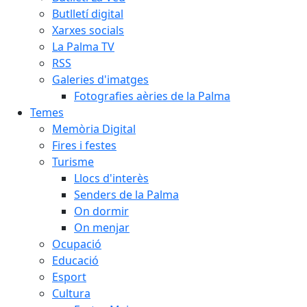
Butlletí digital
Xarxes socials
La Palma TV
RSS
Galeries d'imatges
Fotografies aèries de la Palma
Temes
Memòria Digital
Fires i festes
Turisme
Llocs d'interès
Senders de la Palma
On dormir
On menjar
Ocupació
Educació
Esport
Cultura