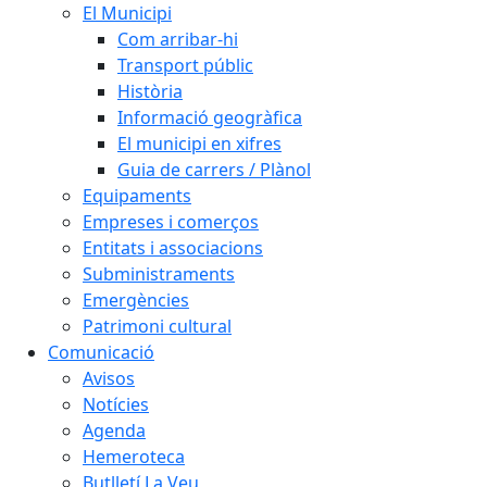
El Municipi
Com arribar-hi
Transport públic
Història
Informació geogràfica
El municipi en xifres
Guia de carrers / Plànol
Equipaments
Empreses i comerços
Entitats i associacions
Subministraments
Emergències
Patrimoni cultural
Comunicació
Avisos
Notícies
Agenda
Hemeroteca
Butlletí La Veu