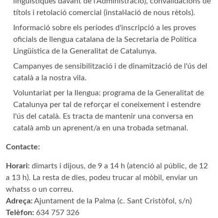
lingüístiques davant de l'Administració), convalidacions de
títols i retolació comercial (instal·lació de nous rètols).
Informació sobre els períodes d'inscripció a les proves
oficials de llengua catalana de la Secretaria de Política
Lingüística de la Generalitat de Catalunya.
Campanyes de sensibilització i de dinamització de l'ús del
català a la nostra vila.
Voluntariat per la llengua: programa de la Generalitat de
Catalunya per tal de reforçar el coneixement i estendre
l'ús del català. Es tracta de mantenir una conversa en
català amb un aprenent/a en una trobada setmanal.
Contacte:
Horari:
dimarts i dijous, de 9 a 14 h (atenció al públic, de 12
a 13 h). La resta de dies, podeu trucar al mòbil, enviar un
whatss o un correu.
Adreça:
Ajuntament de la Palma (c. Sant Cristòfol, s/n)
Telèfon:
634 757 326