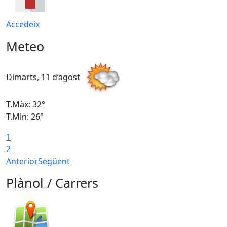
Accedeix
Meteo
Dimarts, 11 d’agost
D
T.Màx: 32°
T
T.Min: 26°
T
1
2
Anterior
Següent
Plànol / Carrers