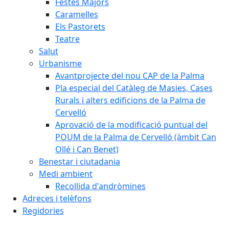
Festes Majors
Caramelles
Els Pastorets
Teatre
Salut
Urbanisme
Avantprojecte del nou CAP de la Palma
Pla especial del Catàleg de Masies, Cases
Rurals i alters edificions de la Palma de
Cervelló
Aprovació de la modificació puntual del
POUM de la Palma de Cervelló (àmbit Can
Ollé i Can Benet)
Benestar i ciutadania
Medi ambient
Recollida d'andròmines
Adreces i telèfons
Regidories