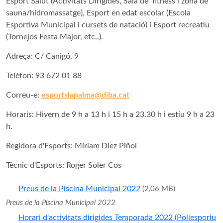
Esport Salut (Activitats Dirigides, Sala de fitness i zona de
sauna/hidromassatge), Esport en edat escolar (Escola
Esportiva Municipal i cursets de natació) i Esport recreatiu
(Tornejos Festa Major, etc..).
Adreça: C/ Canigó, 9
Telèfon: 93 672 01 88
Correu-e:
esportslapalma@diba.cat
Horaris: Hivern de 9 h a 13 h i 15 h a 23.30 h i estiu 9 h a 23
h.
Regidora d'Esports: Míriam Díez Piñol
Tècnic d'Esports: Roger Soler Cos
Preus de la Piscina Municipal 2022
(2,06
MB
)
Preus de la Piscina Municipal 2022
Horari d'activitats dirigides Temporada 2022 (Poliesporiu